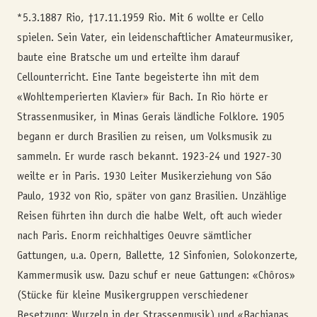
*5.3.1887 Rio, †17.11.1959 Rio. Mit 6 wollte er Cello
spielen. Sein Vater, ein leidenschaftlicher Amateur­musiker,
baute eine Bratsche um und erteilte ihm darauf
Cellounterricht. Eine Tante begeisterte ihn mit dem
«Wohltemperierten Klavier» für Bach. In Rio hörte er
Strassenmusiker, in Minas Gerais ländliche Folklore. 1905
begann er durch Brasilien zu reisen, um Volksmusik zu
sammeln. Er wurde rasch bekannt. 1923-24 und 1927-30
weilte er in Paris. 1930 Leiter Musikerziehung von São
Paulo, 1932 von Rio, später von ganz Brasilien. Unzählige
Reisen führten ihn durch die halbe Welt, oft auch wieder
nach Paris. Enorm reichhaltiges Oeuvre sämtlicher
Gattungen, u.a. Opern, Ballette, 12 Sinfonien, Solokonzerte,
Kammer­musik usw. Dazu schuf er neue Gattungen: «Chôros»
(Stücke für kleine Musikergruppen verschiedener
Besetzung; Wurzeln in der Strassenmusik) und «Bachianas