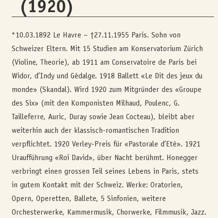
(1920)
*10.03.1892 Le Havre – †27.11.1955 Paris. Sohn von
Schweizer Eltern. Mit 15 Studien am Konservatorium Zürich
(Violine, Theorie), ab 1911 am Conservatoire de Paris bei
Widor, d’Indy und Gédalge. 1918 Ballett «Le Dit des jeux du
monde» (Skandal). Wird 1920 zum Mitgründer des «Groupe
des Six» (mit den Komponisten Milhaud, Poulenc, G.
Tailleferre, Auric, Duray sowie Jean Cocteau), bleibt aber
weiterhin auch der klassisch-romantischen Tradition
verpflichtet. 1920 Verley-Preis für «Pastorale d’Eté». 1921
Uraufführung «Roi David», über Nacht berühmt. Honegger
verbringt einen grossen Teil seines Lebens in Paris, stets
in gutem Kontakt mit der Schweiz. Werke: Oratorien,
Opern, Operetten, Ballete, 5 Sinfonien, weitere
Orchesterwerke, Kammermusik, Chorwerke, Filmmusik, Jazz.